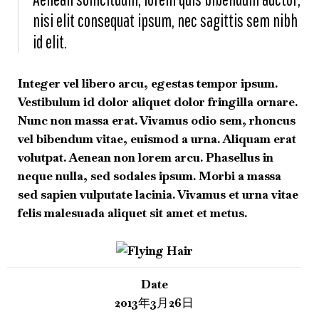
nisi elit consequat ipsum, nec sagittis sem nibh
id elit.
Integer vel libero arcu, egestas tempor ipsum.
Vestibulum id dolor aliquet dolor fringilla ornare.
Nunc non massa erat. Vivamus odio sem, rhoncus
vel bibendum vitae, euismod a urna. Aliquam erat
volutpat. Aenean non lorem arcu. Phasellus in
neque nulla, sed sodales ipsum. Morbi a massa
sed sapien vulputate lacinia. Vivamus et urna vitae
felis malesuada aliquet sit amet et metus.
Date
2013年3月26日