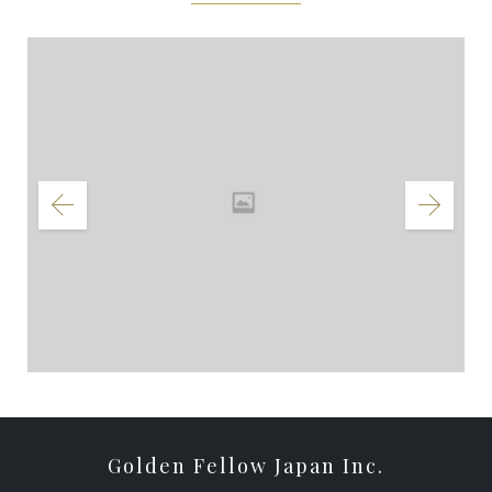
(新
で
で
で
し
開
開
開
い
き
き
き
ウ
ま
ま
ま
ィ
す)
す)
す)
ン
ド
ウ
で
開
き
ま
す)
Golden Fellow Japan Inc.