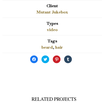
Client
Mutant Jukebox
Types
video
Tags
beard
,
hair
Facebook
ク
ク
ク
で
リ
リ
リ
共
ッ
ッ
ッ
有
ク
ク
ク
す
し
し
し
る
て
て
て
に
Twitter
Pinterest
Tumblr
は
で
で
で
ク
共
共
共
リ
有
有
有
ッ
(新
(新
(新
ク
し
し
し
し
い
い
い
て
ウ
ウ
ウ
RELATED PROJECTS
く
ィ
ィ
ィ
だ
ン
ン
ン
さ
ド
ド
ド
い
ウ
ウ
ウ