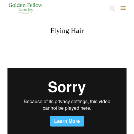

Skip
to
Flying Hair
content