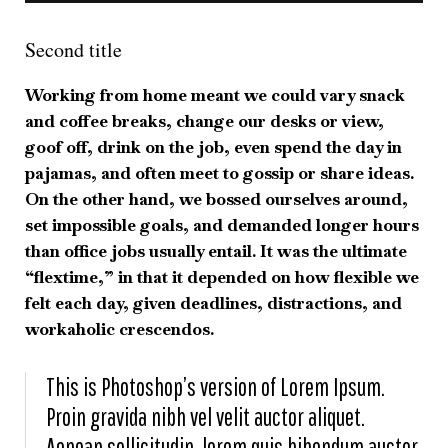
Second title
Working from home meant we could vary snack
and coffee breaks, change our desks or view,
goof off, drink on the job, even spend the day in
pajamas, and often meet to gossip or share ideas.
On the other hand, we bossed ourselves around,
set impossible goals, and demanded longer hours
than office jobs usually entail. It was the ultimate
“flextime,” in that it depended on how flexible we
felt each day, given deadlines, distractions, and
workaholic crescendos.
This is Photoshop’s version of Lorem Ipsum.
Proin gravida nibh vel velit auctor aliquet.
Aenean sollicitudin, lorem quis bibendum auctor,