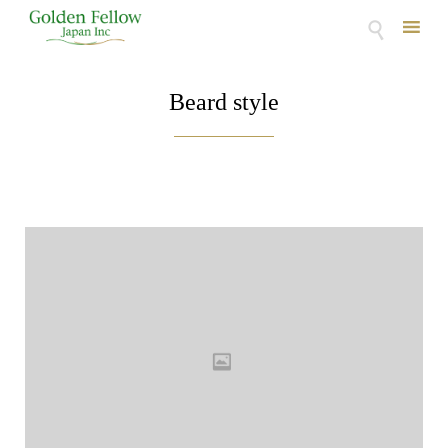

Skip
to
Beard style
content