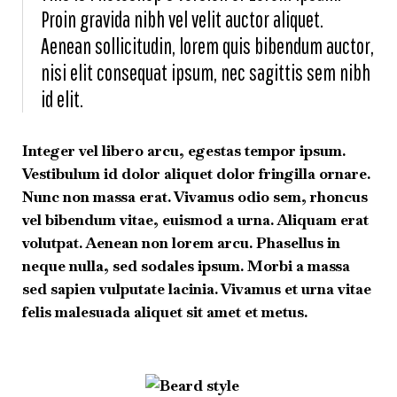
Proin gravida nibh vel velit auctor aliquet.
Aenean sollicitudin, lorem quis bibendum auctor,
nisi elit consequat ipsum, nec sagittis sem nibh
id elit.
Integer vel libero arcu, egestas tempor ipsum.
Vestibulum id dolor aliquet dolor fringilla ornare.
Nunc non massa erat. Vivamus odio sem, rhoncus
vel bibendum vitae, euismod a urna. Aliquam erat
volutpat. Aenean non lorem arcu. Phasellus in
neque nulla, sed sodales ipsum. Morbi a massa
sed sapien vulputate lacinia. Vivamus et urna vitae
felis malesuada aliquet sit amet et metus.