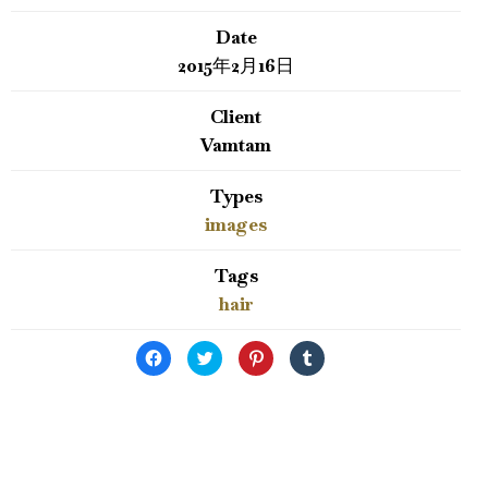
Date
2015年2月16日
Client
Vamtam
Types
images
Tags
hair
Facebook
ク
ク
ク
で
リ
リ
リ
共
ッ
ッ
ッ
有
ク
ク
ク
す
し
し
し
る
て
て
て
に
Twitter
Pinterest
Tumblr
は
で
で
で
ク
共
共
共
リ
有
有
有
ッ
(新
(新
(新