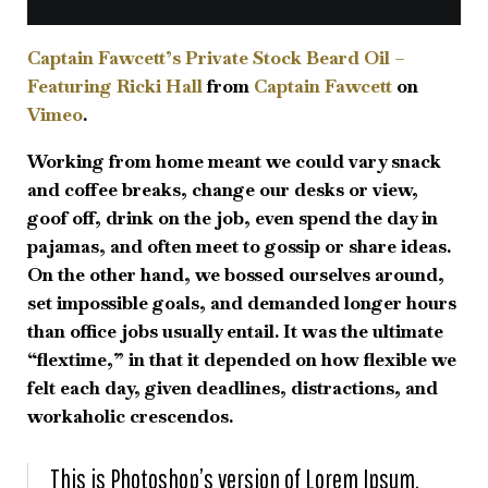
Captain Fawcett’s Private Stock Beard Oil –
Featuring Ricki Hall
from
Captain Fawcett
on
Vimeo
.
Working from home meant we could vary snack
and coffee breaks, change our desks or view,
goof off, drink on the job, even spend the day in
pajamas, and often meet to gossip or share ideas.
On the other hand, we bossed ourselves around,
set impossible goals, and demanded longer hours
than office jobs usually entail. It was the ultimate
“flextime,” in that it depended on how flexible we
felt each day, given deadlines, distractions, and
workaholic crescendos.
This is Photoshop’s version of Lorem Ipsum.