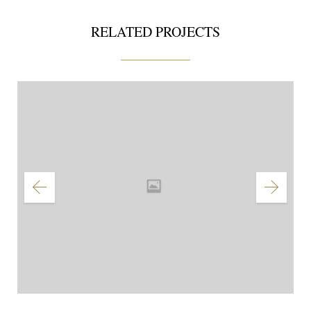
ク
し
し
し
し
い
い
い
て
ウ
ウ
ウ
RELATED PROJECTS
く
ィ
ィ
ィ
だ
ン
ン
ン
さ
ド
ド
ド
い
ウ
ウ
ウ
(新
で
で
で
し
開
開
開
い
き
き
き
ウ
ま
ま
ま
ィ
す)
す)
す)
ン
ド
ウ
で
開
き
ま
す)